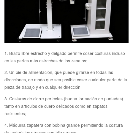
1. Brazo libre estrecho y delgado permite coser costuras incluso
en las partes más estrechas de los zapatos;
2. Un pie de alimentación, que puede girarse en todas las
direcciones, de modo que sea posible coser cualquier parte de la
pieza de trabajo y en cualquier dirección;
3. Costuras de cierre perfectas (buena formación de puntadas)
tanto en artículos de cuero delicados como en zapatos
resistentes;
4. Máquina zapatera con bobina grande permitiendo la costura
de materiales gruesos con hilo grueso;