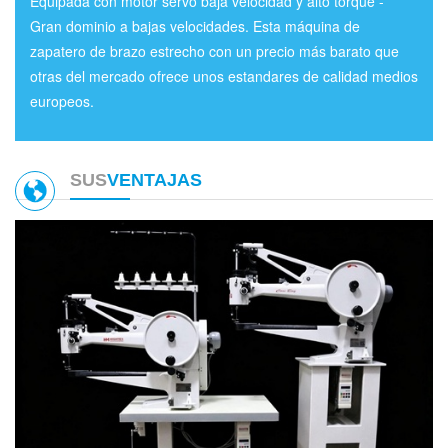
Equipada con motor servo baja velocidad y alto torque -
Gran dominio a bajas velocidades. Esta máquina de
zapatero de brazo estrecho con un precio más barato que
otras del mercado ofrece unos estandares de calidad medios
europeos.
SUS
VENTAJAS